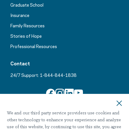
Graduate School
Insurance
Family Resources
Stories of Hope
Professional Resources
Contact
24/7 Support:
1-844-844-1838
Join Our Email List
We and our third party service providers use cookies and
other technology to enhance your experience and analyze
use of this website, by continuing to use this site, you agree